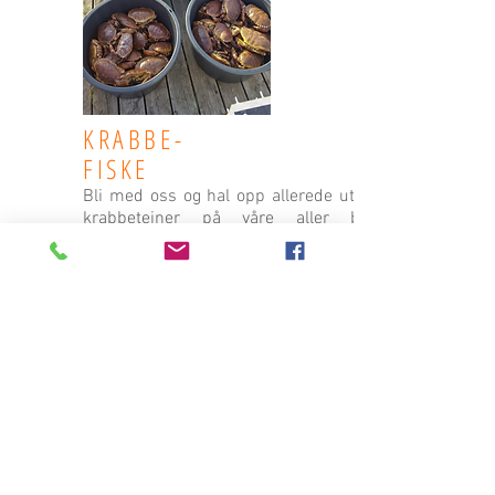
KRABBE-
FISKE
Bli med oss og hal opp allerede utsatte
krabbeteiner på våre aller beste
teinesteder omkring Hustadvika og Ona.
Du får selv hale opp og tømme teinene.
Etter å ha sjekket hver og en av dem
setter vi snuten tilbake mot land, hvor
du lærer å koke og rense krabbene før
dagen avsluttes med et bedre
krabbemåltid dersom været tillater det.
Book nå