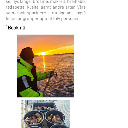
sei, lyr, lange, brosme, makrell, breiflabb,
rødspette, kveite, samt andre arter. Våre
samarbeidspartnere muliggjør også
fiske for grupper opp til tolv personer.
Book nå